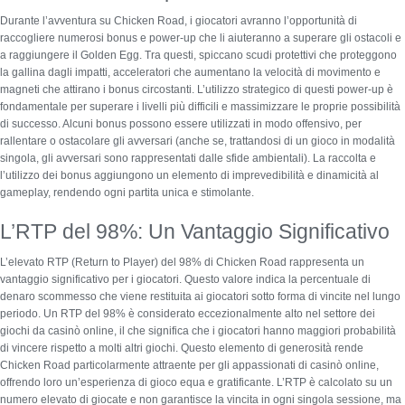
Durante l’avventura su
Chicken Road
, i giocatori avranno l’opportunità di
raccogliere numerosi bonus e power-up che li aiuteranno a superare gli ostacoli e
a raggiungere il Golden Egg. Tra questi, spiccano scudi protettivi che proteggono
la gallina dagli impatti, acceleratori che aumentano la velocità di movimento e
magneti che attirano i bonus circostanti. L’utilizzo strategico di questi power-up è
fondamentale per superare i livelli più difficili e massimizzare le proprie possibilità
di successo. Alcuni bonus possono essere utilizzati in modo offensivo, per
rallentare o ostacolare gli avversari (anche se, trattandosi di un gioco in modalità
singola, gli avversari sono rappresentati dalle sfide ambientali). La raccolta e
l’utilizzo dei bonus aggiungono un elemento di imprevedibilità e dinamicità al
gameplay, rendendo ogni partita unica e stimolante.
L’RTP del 98%: Un Vantaggio Significativo
L’elevato RTP (Return to Player) del 98% di
Chicken Road
rappresenta un
vantaggio significativo per i giocatori. Questo valore indica la percentuale di
denaro scommesso che viene restituita ai giocatori sotto forma di vincite nel lungo
periodo. Un RTP del 98% è considerato eccezionalmente alto nel settore dei
giochi da casinò online, il che significa che i giocatori hanno maggiori probabilità
di vincere rispetto a molti altri giochi. Questo elemento di generosità rende
Chicken Road
particolarmente attraente per gli appassionati di casinò online,
offrendo loro un’esperienza di gioco equa e gratificante. L’RTP è calcolato su un
numero elevato di giocate e non garantisce la vincita in ogni singola sessione, ma