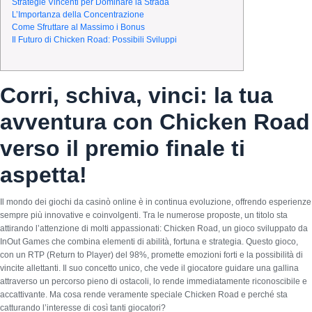
Strategie Vincenti per Dominare la Strada
L’Importanza della Concentrazione
Come Sfruttare al Massimo i Bonus
Il Futuro di Chicken Road: Possibili Sviluppi
Corri, schiva, vinci: la tua
avventura con Chicken Road
verso il premio finale ti
aspetta!
Il mondo dei giochi da casinò online è in continua evoluzione, offrendo esperienze
sempre più innovative e coinvolgenti. Tra le numerose proposte, un titolo sta
attirando l’attenzione di molti appassionati:
Chicken Road
, un gioco sviluppato da
InOut Games che combina elementi di abilità, fortuna e strategia. Questo gioco,
con un RTP (Return to Player) del 98%, promette emozioni forti e la possibilità di
vincite allettanti. Il suo concetto unico, che vede il giocatore guidare una gallina
attraverso un percorso pieno di ostacoli, lo rende immediatamente riconoscibile e
accattivante. Ma cosa rende veramente speciale
Chicken Road
e perché sta
catturando l’interesse di così tanti giocatori?