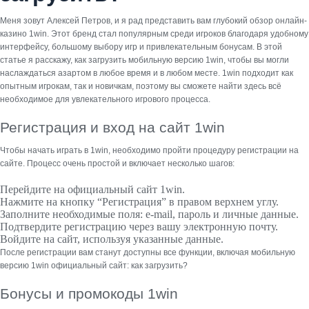
Меня зовут Алексей Петров, и я рад представить вам глубокий обзор онлайн-
казино 1win. Этот бренд стал популярным среди игроков благодаря удобному
интерфейсу, большому выбору игр и привлекательным бонусам. В этой
статье я расскажу, как загрузить мобильную версию 1win, чтобы вы могли
наслаждаться азартом в любое время и в любом месте. 1win подходит как
опытным игрокам, так и новичкам, поэтому вы сможете найти здесь всё
необходимое для увлекательного игрового процесса.
Регистрация и вход на сайт 1win
Чтобы начать играть в 1win, необходимо пройти процедуру регистрации на
сайте. Процесс очень простой и включает несколько шагов:
Перейдите на официальный сайт 1win.
Нажмите на кнопку “Регистрация” в правом верхнем углу.
Заполните необходимые поля: e-mail, пароль и личные данные.
Подтвердите регистрацию через вашу электронную почту.
Войдите на сайт, используя указанные данные.
После регистрации вам станут доступны все функции, включая мобильную
версию 1win официальный сайт: как загрузить?
Бонусы и промокоды 1win