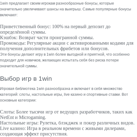
1win предлагает своим игрокам разнообразные бонусы, которые
значительно увеличивают шансы на выигрыш. Самые популярные бонусы
включают:
Приветственный бонус:
100% на первый депозит до
определённой суммы.
Кэшбэк:
Возврат части проигранной суммы.
Промокоды:
Регулярные акции с активированными кодами для
получения дополнительных фрибетов или бонусов.
Эти бонусы делают игру в 1win более выгодной и приятной, что особенно
подходит для новичков, желающих испытать себя без риска потери
значительной суммы.
Выбор игр в 1win
Игровая библиотека 1win разнообразна и включает в себя множество
категорий: слоты, настольные игры, live казино и спортивные ставки. Вот
основные категории:
Слоты:
Более тысячи игр от ведущих разработчиков, таких как
NetEnt и Microgaming.
Настольные игры:
Рулетка, блэкджек и покер различных видов.
Live казино:
Игра в реальном времени с живыми дилерами,
создающая эффект присутствия.