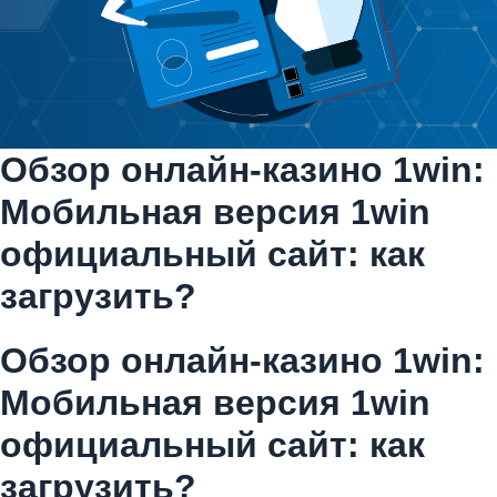
Обзор онлайн-казино 1win:
Мобильная версия 1win
официальный сайт: как
загрузить?
Обзор онлайн-казино 1win:
Мобильная версия 1win
официальный сайт: как
загрузить?