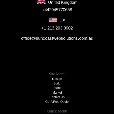
United Kingdom
+442045770658
US
+1 213 293 3902
office@suncoastwebsolutions.com.au
Site Menu
Design
Build
Store
Market
Contact Us
Get A Free Quote
Quick Menu