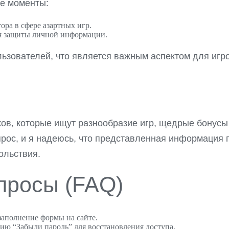
ые моменты:
ора в сфере азартных игр.
я защиты личной информации.
льзователей, что является важным аспектом для игр
ков, которые ищут разнообразие игр, щедрые бонусы
прос, и я надеюсь, что представленная информация 
ольствия.
просы (FAQ)
заполнение формы на сайте.
ю “Забыли пароль” для восстановления доступа.