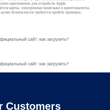
тупно приложение для устройств Apple.
тся карты, электронные кошельки и криптовалюты.
 целях безопасности требуется пройти проверку.
фициальный сайт: как загрузить?
фициальный сайт: как загрузить?
r Customers