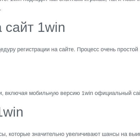
.
 сайт 1win
цедуру регистрации на сайте. Процесс очень простой
и, включая мобильную версию 1win официальный сайт
1win
усы, которые значительно увеличивают шансы на вы