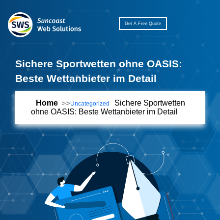
Get A Free Quote
Sichere Sportwetten ohne OASIS:
Beste Wettanbieter im Detail
Home
Sichere Sportwetten
Uncategorized
ohne OASIS: Beste Wettanbieter im Detail