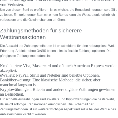
von Verlusten.
Um von diesen Boni zu profitieren, ist es wichtig, die Bonusbedingungen sorgfältig
zu lesen. Ein gelungener Start mit einem Bonus kann die Wettstrategie erheblich
verbessern und die Gewinnchancen erhöhen.
Zahlungsmethoden für sicherere
Wetttransaktionen
Die Auswahl der Zahlungsmethoden ist entscheidend für eine reibungslose Wett-
Erfahrung. Anbieter ohne OASIS bieten oftmals flexible Zahlungsoptionen. Die
gängigsten Zahlungsmethoden sind:
Kreditkarten
: Visa, Mastercard und oft auch American Express werden
akzeptiert.
eWallets
: PayPal, Skrill und Neteller sind beliebte Optionen.
Banküberweisung
: Eine klassische Methode, die sicher, aber
manchmal langsam ist.
Kryptowährungen
: Bitcoin und andere digitale Währungen gewinnen
an Beliebtheit.
Für schnelle Auszahlungen sind eWallets und Kryptowährungen die beste Wahl,
da sie oft sofortige Transaktionen ermöglichen. Die Sicherheit der
Zahlungsmethoden ist ein weiterer wichtiger Aspekt und sollte bei der Wahl eines
Anbieters berücksichtigt werden.