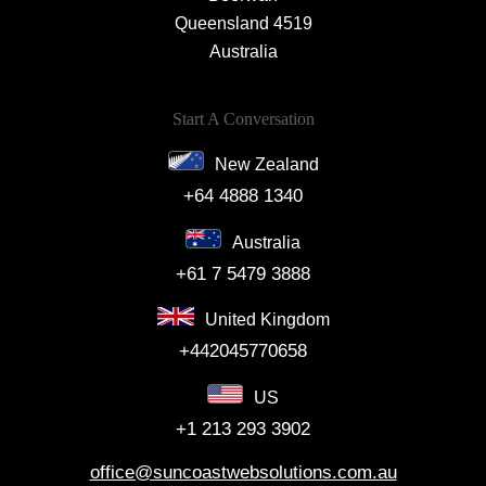
Queensland 4519
Australia
Start A Conversation
New Zealand
+64 4888 1340
Australia
+61 7 5479 3888
United Kingdom
+442045770658
US
+1 213 293 3902
office@suncoastwebsolutions.com.au