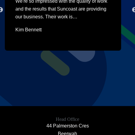
We're so impressed with the quality of work
and the results that Suncoast are providing
our business. Their work is…
Kim Bennett
Head Office
44 Palmerston Cres
Beerwah