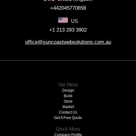
+442045770658
US
+1 213 293 3902
office@suncoastwebsolutions.com.au
Site Menu
Design
Build
Store
Market
Contact Us
Get A Free Quote
Quick Menu
Company Profile