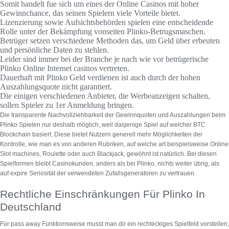
Somit handelt fue sich um eines der Online Casinos mit hoher
Gewinnchance, das seinen Spielern viele Vorteile bietet.
Lizenzierung sowie Aufsichtsbehörden spielen eine entscheidende
Rolle unter der Bekämpfung vonseiten Plinko-Betrugsmaschen.
Betrüger setzen verschiedene Methoden das, um Geld über erbeuten
und persönliche Daten zu stehlen.
Leider sind immer bei der Branche je nach wie vor betrügerische
Plinko Online Internet casinos vertreten.
Dauerhaft mit Plinko Geld verdienen ist auch durch der hohen
Auszahlungsquote nicht garantiert.
Die einigen verschiedenen Anbieter, die Werbeanzeigen schalten,
sollen Spieler zu 1er Anmeldung bringen.
Die transparente Nachvollziehbarkeit der Gewinnquoten und Auszahlungen beim
Plinko Spielen nur deshalb möglich, weil dasjenige Spiel auf welcher BTC
Blockchain basiert. Diese bietet Nutzern generell mehr Möglichkeiten der
Kontrolle, wie man es von anderen Rubriken, auf welche art beispielsweise Online
Slot machines, Roulette oder auch Blackjack, gewöhnt ist natürlich. Bei diesen
Spielformen bleibt Casinokunden, anders als bei Plinko, nichts weiter übrig, als
auf expire Seriosität der verwendeten Zufallsgeneratoren zu vertrauen.
Rechtliche Einschränkungen Für Plinko In
Deutschland
Für pass away Funktionsweise musst man dir ein rechteckiges Spielfeld vorstellen,