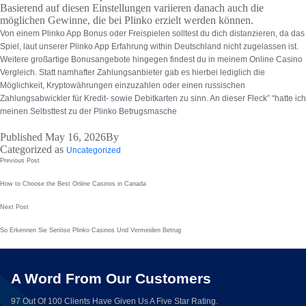
Basierend auf diesen Einstellungen variieren danach auch die
möglichen Gewinne, die bei Plinko erzielt werden können.
Von einem Plinko App Bonus oder Freispielen solltest du dich distanzieren, da das
Spiel, laut unserer Plinko App Erfahrung within Deutschland nicht zugelassen ist.
Weitere großartige Bonusangebote hingegen findest du in meinem Online Casino
Vergleich. Statt namhafter Zahlungsanbieter gab es hierbei lediglich die
Möglichkeit, Kryptowährungen einzuzahlen oder einen russischen
Zahlungsabwickler für Kredit- sowie Debitkarten zu sinn. An dieser Fleck” “hatte ich
meinen Selbsttest zu der Plinko Betrugsmasche
Published
May 16, 2026
By
Categorized as
Uncategorized
Post
Previous Post
navigation
How to Choose the Best Online Casinos in Canada
Next Post
So Erkennen Sie Seriöse Plinko Casinos Und Vermeiden Betrug
A Word From Our Customers
97 Out Of 100 Clients Have Given Us A Five Star Rating.