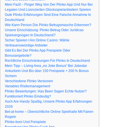
Mein Fazit – Finger Weg Von Der Plinko App Und Nur Bei
Legalen Und Lizenzierten Glücksspielanbietern Spielen
Gute Plinko Erfahrungen Sind Eine Falsche Annahme In
Deutschland
Wie Kann Person Die Plinko Betrugsmasche Erkennen?
Unsere Einschätzung: Plinko Betrug Oder Jurídicas
Spielvergnügen In Deutschland?
Sicher Spielen I Am Online Casino: Wähle
Vertrauenswürdige Anbieter
Gibt Es Bei Der Plinko App Freispiele Oder
Bonusangebote?
Rechtliche Einschränkungen Für Plinko In Deutschland
Mein Tipp – Living Area „no Joke Bonus“ Bei Jokestar
Ankurbeln Und Bis über 150 Freispiele + 200 % Bonus
Sichern
Verschiedene Plinko Versionen
Variables Risikomanagement
Plinko Bewertungen: Has Been Sagen Echte Nutzer?
Funktioniert Plinko Eindeutig?
Auch Are Handy Spaßig, Unsere Plinko App Erfahrungen
2026
Bet-at-home – Übersichtliche Online Spielhalle Mit Fairen
Regeln
Plinko-boni Und Freispiele
Bewertung Von Plinko Cash App