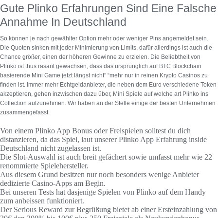
Gute Plinko Erfahrungen Sind Eine Falsche
Annahme In Deutschland
So können je nach gewählter Option mehr oder weniger Pins angemeldet sein.
Die Quoten sinken mit jeder Minimierung von Limits, dafür allerdings ist auch die
Chance größer, einen der höheren Gewinne zu erzielen. Die Beliebtheit von
Plinko ist thus rasant gewachsen, dass das ursprünglich auf BTC Blockchain
basierende Mini Game jetzt längst nicht” “mehr nur in reinen Krypto Casinos zu
finden ist. Immer mehr Echtgeldanbieter, die neben dem Euro verschiedene Token
akzeptieren, gehen inzwischen dazu über, Mini Spiele auf welche art Plinko ins
Collection aufzunehmen. Wir haben an der Stelle einige der besten Unternehmen
zusammengefasst.
Von einem Plinko App Bonus oder Freispielen solltest du dich
distanzieren, da das Spiel, laut unserer Plinko App Erfahrung inside
Deutschland nicht zugelassen ist.
Die Slot-Auswahl ist auch breit gefächert sowie umfasst mehr wie 22
renommierte Spielehersteller.
Aus diesem Grund besitzen nur noch besonders wenige Anbieter
dedizierte Casino-Apps am Begin.
Bei unseren Tests hat dasjenige Spielen von Plinko auf dem Handy
zum anbeissen funktioniert.
Der Serious Reward zur Begrüßung bietet ab einer Ersteinzahlung von