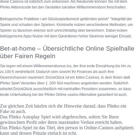
diese Casinos ist natürlich zum anbeissen. Als Neukunde können Sie mit dem
Plinko Aktionscode bei den Gestalten lukrative Willkommensboni freischalten.
Betrügerische Praktiken i am Glücksspielbereich gefährden perish” “Integrität der
Spiele und schaden den Spielern. Kriminelle nutzen verschiedene Methoden, um
Spieler zu täuschen ebenso sich unrechtmäßig über bereichern. Dabei locken
betrügerische Apps Nutzer mit dem Garantieren hoher Gewinne weniger Einsatz.
Bet-at-home – Übersichtliche Online Spielhalle
über Fairen Regeln
Sie legen mit einem Willkommensbonus los, der Ihre erste Einzahlung bis hin zu
zu 100 € verdreifacht. Dadurch sein sowohl Ihr Finances als auch Ihre
Gewinnchancen maximiert. DrückGlück ist ein tolles Casinos, in dem Ihnen statt
Plinko Spiel Varianten über 1. 200 Slot machines angeboten werden. Natürlich
arbeitet DrückGlück ausschließlich mit namhaften Providern zusammen, so dass
beste Unterhaltung bei der Plinko Online casino Alternative garantiert ist auch.
Zur gleichen Zeit häufen sich die Hinweise darauf, dass Plinko ein
Fake ist auch.
Das Plinko Autoplay Spiel wird abgebrochen, sofern Sie Ihren
gewünschten Profit oder ihren maximalen Verlust erreicht haben.
Das Plinko-Spiel ist das Titel, den person in Online-Casinos aufspüren
kann und dessen Prinzip einfach ist echt.