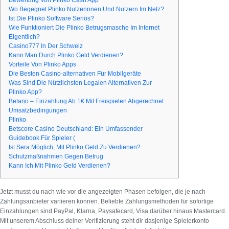
Wo Begegnet Plinko Nutzerinnen Und Nutzern Im Netz?
Ist Die Plinko Software Seriös?
Wie Funktioniert Die Plinko Betrugsmasche Im Internet
Eigentlich?
Casino777 In Der Schweiz
Kann Man Durch Plinko Geld Verdienen?
Vorteile Von Рlinko Apps
Die Besten Casino-alternativen Für Mobilgeräte
Was Sind Die Nützlichsten Legalen Alternativen Zur
Plinko App?
Betano – Einzahlung Ab 1€ Mit Freispielen Abgerechnet
Umsatzbedingungen
Plinko
Betscore Casino Deutschland: Ein Umfassender
Guidebook Für Spieler (
Ist Sera Möglich, Mit Plinko Geld Zu Verdienen?
Schutzmaßnahmen Gegen Betrug
Kann Ich Mit Plinko Geld Verdienen?
Jetzt musst du nach wie vor die angezeigten Phasen befolgen, die je nach
Zahlungsanbieter variieren können. Beliebte Zahlungsmethoden für sofortige
Einzahlungen sind PayPal, Klarna, Paysafecard, Visa darüber hinaus Mastercard.
Mit unserem Abschluss deiner Verifizierung steht dir dasjenige Spielerkonto