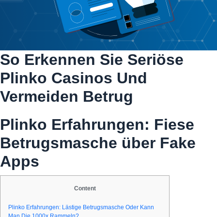
So Erkennen Sie Seriöse
Plinko Casinos Und
Vermeiden Betrug
Plinko Erfahrungen: Fiese
Betrugsmasche über Fake
Apps
Content
Plinko Erfahrungen: Lästige Betrugsmasche Oder Kann
Man Die 1000x Rammeln?