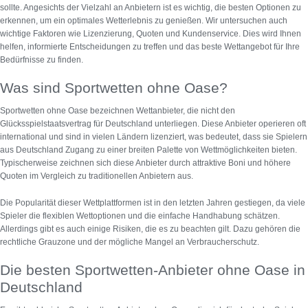
sollte. Angesichts der Vielzahl an Anbietern ist es wichtig, die besten Optionen zu
erkennen, um ein optimales Wetterlebnis zu genießen. Wir untersuchen auch
wichtige Faktoren wie Lizenzierung, Quoten und Kundenservice. Dies wird Ihnen
helfen, informierte Entscheidungen zu treffen und das beste Wettangebot für Ihre
Bedürfnisse zu finden.
Was sind Sportwetten ohne Oase?
Sportwetten ohne Oase bezeichnen Wettanbieter, die nicht den
Glücksspielstaatsvertrag für Deutschland unterliegen. Diese Anbieter operieren oft
international und sind in vielen Ländern lizenziert, was bedeutet, dass sie Spielern
aus Deutschland Zugang zu einer breiten Palette von Wettmöglichkeiten bieten.
Typischerweise zeichnen sich diese Anbieter durch attraktive Boni und höhere
Quoten im Vergleich zu traditionellen Anbietern aus.
Die Popularität dieser Wettplattformen ist in den letzten Jahren gestiegen, da viele
Spieler die flexiblen Wettoptionen und die einfache Handhabung schätzen.
Allerdings gibt es auch einige Risiken, die es zu beachten gilt. Dazu gehören die
rechtliche Grauzone und der mögliche Mangel an Verbraucherschutz.
Die besten Sportwetten-Anbieter ohne Oase in
Deutschland