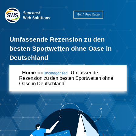
Get A Free Quote
Umfassende Rezension zu den
besten Sportwetten ohne Oase in
Deutschland
Home
Umfassende
Uncategorized
Rezension zu den besten Sportwetten ohne
Oase in Deutschland