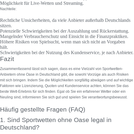
Möglichkeit für Live-Wetten und Streaming.
Nachteile:
Rechtliche Unsicherheiten, da viele Anbieter außerhalb Deutschlands
sitzen.
Potenzielle Schwierigkeiten bei der Auszahlung und Rückerstattung.
Mangelnder Verbraucherschutz und Einsicht in die Finanzpraktiken.
Höhere Risiken von Spielsucht, wenn man sich nicht an Vorgaben
hält.
Schwierigkeiten bei der Nutzung des Kundenservice, je nach Anbieter.
Fazit
Zusammenfassend lässt sich sagen, dass es eine Vielzahl von Sportwetten-
Anbietern ohne Oase in Deutschland gibt, die sowohl Vorzüge als auch Risiken
mit sich bringen. Indem Sie die Möglichkeiten sorgfältig abwägen und auf wichtige
Faktoren wie Lizenzierung, Quoten und Kundenservice achten, können Sie das
beste Wett-Erlebnis für sich finden. Egal ob Sie ein erfahrener Wetter oder ein
Neuling sind, informieren Sie sich gut und spielen Sie verantwortungsbewusst.
Häufig gestellte Fragen (FAQ)
1. Sind Sportwetten ohne Oase legal in
Deutschland?