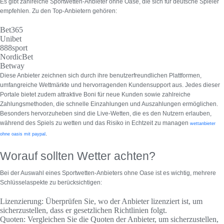
Es gibt zahlreiche Sportwetten-Anbieter ohne Oase, die sich für deutsche Spieler
empfehlen. Zu den Top-Anbietern gehören:
Bet365
Unibet
888sport
NordicBet
Betway
Diese Anbieter zeichnen sich durch ihre benutzerfreundlichen Plattformen,
umfangreiche Wettmärkte und hervorragenden Kundensupport aus. Jedes dieser
Portale bietet zudem attraktive Boni für neue Kunden sowie zahlreiche
Zahlungsmethoden, die schnelle Einzahlungen und Auszahlungen ermöglichen.
Besonders hervorzuheben sind die Live-Wetten, die es den Nutzern erlauben,
während des Spiels zu wetten und das Risiko in Echtzeit zu managen
wettanbieter
.
ohne oasis mit paypal
Worauf sollten Wetter achten?
Bei der Auswahl eines Sportwetten-Anbieters ohne Oase ist es wichtig, mehrere
Schlüsselaspekte zu berücksichtigen:
Lizenzierung:
Überprüfen Sie, wo der Anbieter lizenziert ist, um
sicherzustellen, dass er gesetzlichen Richtlinien folgt.
Quoten:
Vergleichen Sie die Quoten der Anbieter, um sicherzustellen,