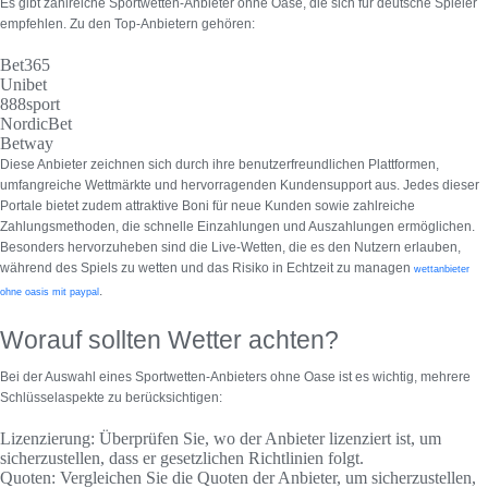
Es gibt zahlreiche Sportwetten-Anbieter ohne Oase, die sich für deutsche Spieler
empfehlen. Zu den Top-Anbietern gehören:
Bet365
Unibet
888sport
NordicBet
Betway
Diese Anbieter zeichnen sich durch ihre benutzerfreundlichen Plattformen,
umfangreiche Wettmärkte und hervorragenden Kundensupport aus. Jedes dieser
Portale bietet zudem attraktive Boni für neue Kunden sowie zahlreiche
Zahlungsmethoden, die schnelle Einzahlungen und Auszahlungen ermöglichen.
Besonders hervorzuheben sind die Live-Wetten, die es den Nutzern erlauben,
während des Spiels zu wetten und das Risiko in Echtzeit zu managen
wettanbieter
.
ohne oasis mit paypal
Worauf sollten Wetter achten?
Bei der Auswahl eines Sportwetten-Anbieters ohne Oase ist es wichtig, mehrere
Schlüsselaspekte zu berücksichtigen:
Lizenzierung:
Überprüfen Sie, wo der Anbieter lizenziert ist, um
sicherzustellen, dass er gesetzlichen Richtlinien folgt.
Quoten:
Vergleichen Sie die Quoten der Anbieter, um sicherzustellen,