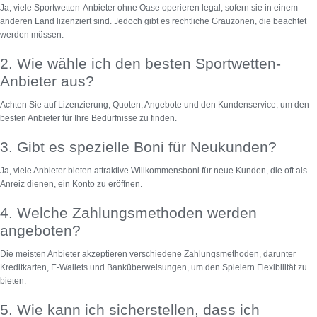
Ja, viele Sportwetten-Anbieter ohne Oase operieren legal, sofern sie in einem
anderen Land lizenziert sind. Jedoch gibt es rechtliche Grauzonen, die beachtet
werden müssen.
2. Wie wähle ich den besten Sportwetten-
Anbieter aus?
Achten Sie auf Lizenzierung, Quoten, Angebote und den Kundenservice, um den
besten Anbieter für Ihre Bedürfnisse zu finden.
3. Gibt es spezielle Boni für Neukunden?
Ja, viele Anbieter bieten attraktive Willkommensboni für neue Kunden, die oft als
Anreiz dienen, ein Konto zu eröffnen.
4. Welche Zahlungsmethoden werden
angeboten?
Die meisten Anbieter akzeptieren verschiedene Zahlungsmethoden, darunter
Kreditkarten, E-Wallets und Banküberweisungen, um den Spielern Flexibilität zu
bieten.
5. Wie kann ich sicherstellen, dass ich