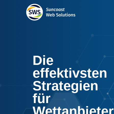
Die
effektivsten
Strategien
für
Wettanbieter