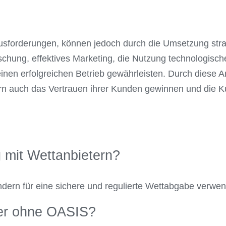
usforderungen, können jedoch durch die Umsetzung str
chung, effektives Marketing, die Nutzung technologisch
nen erfolgreichen Betrieb gewährleisten. Durch diese A
rn auch das Vertrauen ihrer Kunden gewinnen und die 
mit Wettanbietern?
ndern für eine sichere und regulierte Wettabgabe verwen
ter ohne OASIS?