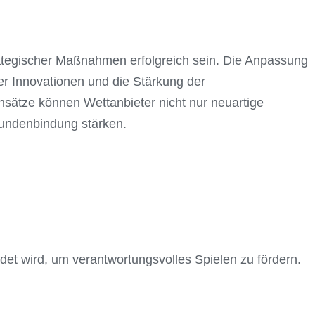
ategischer Maßnahmen erfolgreich sein. Die Anpassung
er Innovationen und die Stärkung der
nsätze können Wettanbieter nicht nur neuartige
Kundenbindung stärken.
det wird, um verantwortungsvolles Spielen zu fördern.