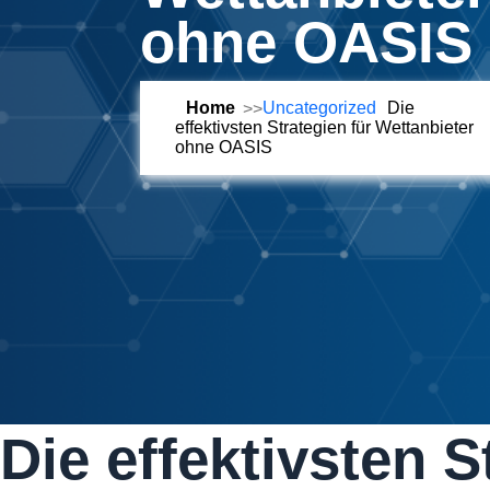
ohne OASIS
Home
Uncategorized
Die
effektivsten Strategien für Wettanbieter
ohne OASIS
Die effektivsten 