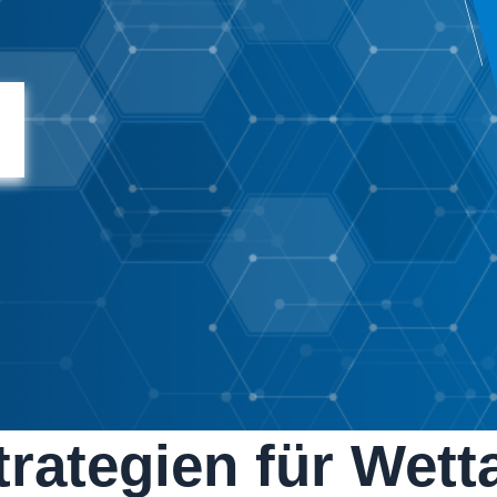
Strategien für Wet