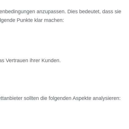
hmenbedingungen anzupassen. Dies bedeutet, dass sie
folgende Punkte klar machen:
as Vertrauen ihrer Kunden.
tanbieter sollten die folgenden Aspekte analysieren: