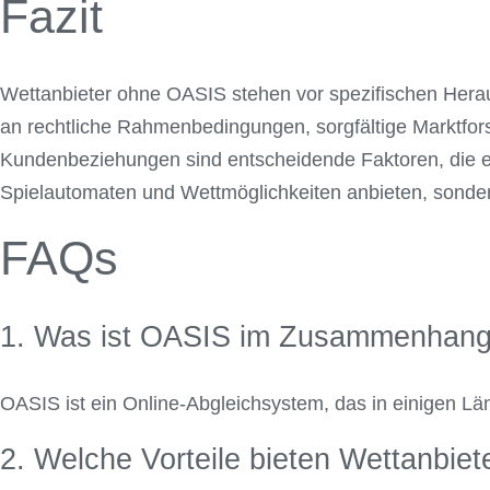
Fazit
Wettanbieter ohne OASIS stehen vor spezifischen Hera
an rechtliche Rahmenbedingungen, sorgfältige Marktfors
Kundenbeziehungen sind entscheidende Faktoren, die ei
Spielautomaten und Wettmöglichkeiten anbieten, sonde
FAQs
1. Was ist OASIS im Zusammenhang 
OASIS ist ein Online-Abgleichsystem, das in einigen Lä
2. Welche Vorteile bieten Wettanbie