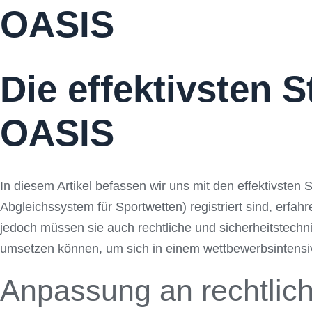
OASIS
Die effektivsten 
OASIS
In diesem Artikel befassen wir uns mit den effektivsten
Abgleichssystem für Sportwetten) registriert sind, erfa
jedoch müssen sie auch rechtliche und sicherheitstechn
umsetzen können, um sich in einem wettbewerbsintensi
Anpassung an rechtli