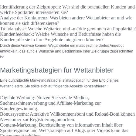
Identifizierung der Zielgruppen: Wer sind die potentiellen Kunden und
welche Sportarten interessieren sie?
Analyse der Konkurrenz: Was bieten andere Wettanbieter an und wie
können sie sich differenzieren?
Trendanalyse: Welche Wettarten und -märkte gewinnen an Popularität?
Kundenfeedback: Welche Wünsche und Bedürfnisse haben die
Kunden, die sie in ihre Angebote integrieren könnten?
Durch diese Analyse können Wettanbieter ein maßgeschneidertes Angebot
entwickeln, das auf die Wünsche und Bedürfnisse ihrer Zielgruppe zugeschnitten
ist.
Marketingstrategien für Wettanbieter
Eine durchdachte Marketingstrategie ist maßgeblich für den Erfolg eines
Wettanbieters. Sie sollte sich auf folgende Aspekte konzentrieren:
Digitale Werbung: Nutzen Sie soziale Medien,
Suchmaschinenwerbung und Affiliate-Marketing zur
Kundengewinnung.
Bonussysteme: Attraktive Willkommensboni und Reload-Boni können
Newcomer zur Registrierung anlocken.
Content-Marketing: Bereitstellung von informativem Inhalt über
Sportereignisse und Wettstrategien auf Blogs oder Videos kann das
Engagement erhöhen.