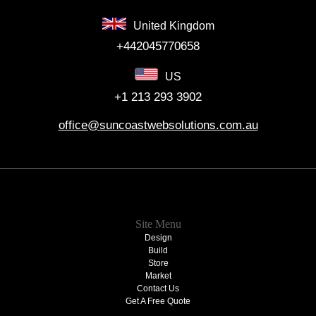
United Kingdom
+442045770658
US
+1 213 293 3902
office@suncoastwebsolutions.com.au
Site Menu
Design
Build
Store
Market
Contact Us
Get A Free Quote