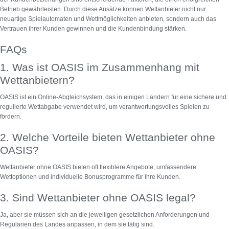
Betrieb gewährleisten. Durch diese Ansätze können Wettanbieter nicht nur
neuartige Spielautomaten und Wettmöglichkeiten anbieten, sondern auch das
Vertrauen ihrer Kunden gewinnen und die Kundenbindung stärken.
FAQs
1. Was ist OASIS im Zusammenhang mit
Wettanbietern?
OASIS ist ein Online-Abgleichsystem, das in einigen Ländern für eine sichere und
regulierte Wettabgabe verwendet wird, um verantwortungsvolles Spielen zu
fördern.
2. Welche Vorteile bieten Wettanbieter ohne
OASIS?
Wettanbieter ohne OASIS bieten oft flexiblere Angebote, umfassendere
Wettoptionen und individuelle Bonusprogramme für ihre Kunden.
3. Sind Wettanbieter ohne OASIS legal?
Ja, aber sie müssen sich an die jeweiligen gesetzlichen Anforderungen und
Regularien des Landes anpassen, in dem sie tätig sind.