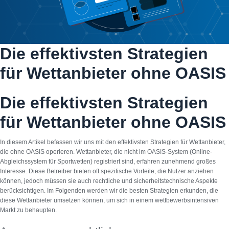
Die effektivsten Strategien
für Wettanbieter ohne OASIS
Die effektivsten Strategien
für Wettanbieter ohne OASIS
In diesem Artikel befassen wir uns mit den effektivsten Strategien für Wettanbieter,
die ohne OASIS operieren. Wettanbieter, die nicht im OASIS-System (Online-
Abgleichssystem für Sportwetten) registriert sind, erfahren zunehmend großes
Interesse. Diese Betreiber bieten oft spezifische Vorteile, die Nutzer anziehen
können, jedoch müssen sie auch rechtliche und sicherheitstechnische Aspekte
berücksichtigen. Im Folgenden werden wir die besten Strategien erkunden, die
diese Wettanbieter umsetzen können, um sich in einem wettbewerbsintensiven
Markt zu behaupten.