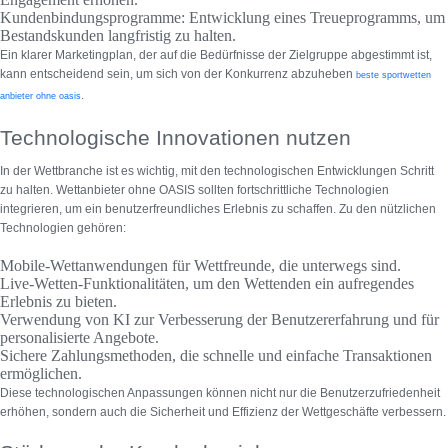
Kundenbindungsprogramme: Entwicklung eines Treueprogramms, um
Bestandskunden langfristig zu halten.
Ein klarer Marketingplan, der auf die Bedürfnisse der Zielgruppe abgestimmt ist,
kann entscheidend sein, um sich von der Konkurrenz abzuheben
beste sportwetten
.
anbieter ohne oasis
Technologische Innovationen nutzen
In der Wettbranche ist es wichtig, mit den technologischen Entwicklungen Schritt
zu halten. Wettanbieter ohne OASIS sollten fortschrittliche Technologien
integrieren, um ein benutzerfreundliches Erlebnis zu schaffen. Zu den nützlichen
Technologien gehören:
Mobile-Wettanwendungen für Wettfreunde, die unterwegs sind.
Live-Wetten-Funktionalitäten, um den Wettenden ein aufregendes
Erlebnis zu bieten.
Verwendung von KI zur Verbesserung der Benutzererfahrung und für
personalisierte Angebote.
Sichere Zahlungsmethoden, die schnelle und einfache Transaktionen
ermöglichen.
Diese technologischen Anpassungen können nicht nur die Benutzerzufriedenheit
erhöhen, sondern auch die Sicherheit und Effizienz der Wettgeschäfte verbessern.