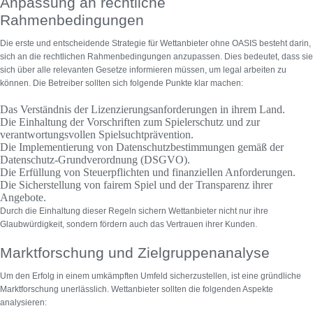
Anpassung an rechtliche
Rahmenbedingungen
Die erste und entscheidende Strategie für Wettanbieter ohne OASIS besteht darin,
sich an die rechtlichen Rahmenbedingungen anzupassen. Dies bedeutet, dass sie
sich über alle relevanten Gesetze informieren müssen, um legal arbeiten zu
können. Die Betreiber sollten sich folgende Punkte klar machen:
Das Verständnis der Lizenzierungsanforderungen in ihrem Land.
Die Einhaltung der Vorschriften zum Spielerschutz und zur
verantwortungsvollen Spielsuchtprävention.
Die Implementierung von Datenschutzbestimmungen gemäß der
Datenschutz-Grundverordnung (DSGVO).
Die Erfüllung von Steuerpflichten und finanziellen Anforderungen.
Die Sicherstellung von fairem Spiel und der Transparenz ihrer
Angebote.
Durch die Einhaltung dieser Regeln sichern Wettanbieter nicht nur ihre
Glaubwürdigkeit, sondern fördern auch das Vertrauen ihrer Kunden.
Marktforschung und Zielgruppenanalyse
Um den Erfolg in einem umkämpften Umfeld sicherzustellen, ist eine gründliche
Marktforschung unerlässlich. Wettanbieter sollten die folgenden Aspekte
analysieren: