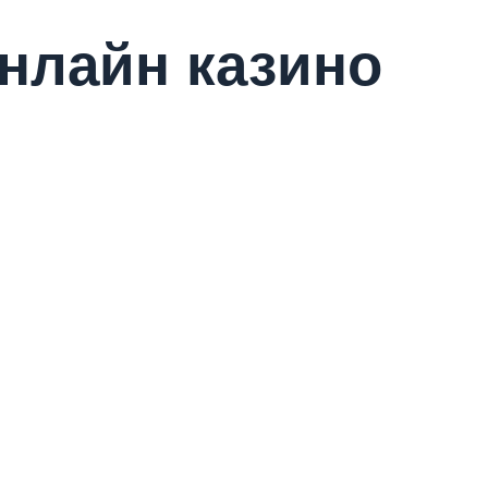
нлайн казино