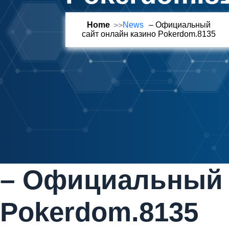
Home
News
– Официальный
сайт онлайн казино Pokerdom.8135
– Официальный 
Pokerdom.8135