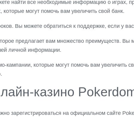
жете найти все необходимые информацию о играх, пр
 которые могут помочь вам увеличить свой банк.
оков. Вы можете обратиться к поддержке, если у ва
оторое предлагает вам множество преимуществ. Вы м
ашей личной информации.
мо-кампании, которые могут помочь вам увеличить с
.
онлайн-казино Pokerdo
ужно зарегистрироваться на официальном сайте Poke