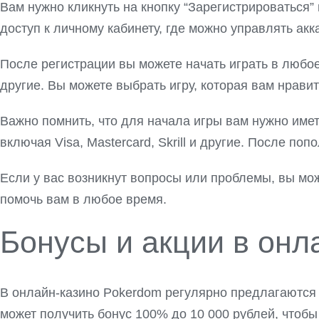
Вам нужно кликнуть на кнопку “Зарегистрироваться”
доступ к личному кабинету, где можно управлять ак
После регистрации вы можете начать играть в любое
другие. Вы можете выбрать игру, которая вам нравитс
Важно помнить, что для начала игры вам нужно име
включая Visa, Mastercard, Skrill и другие. После по
Если у вас возникнут вопросы или проблемы, вы мо
помочь вам в любое время.
Бонусы и акции в онл
В онлайн-казино Pokerdom регулярно предлагаются 
может получить бонус 100% до 10 000 рублей, чтобы