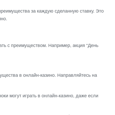
 преимущества за каждую сделанную ставку. Это
ино.
ать с преимуществом. Например, акция “День
ущества в онлайн-казино. Направляйтесь на
оки могут играть в онлайн-казино, даже если