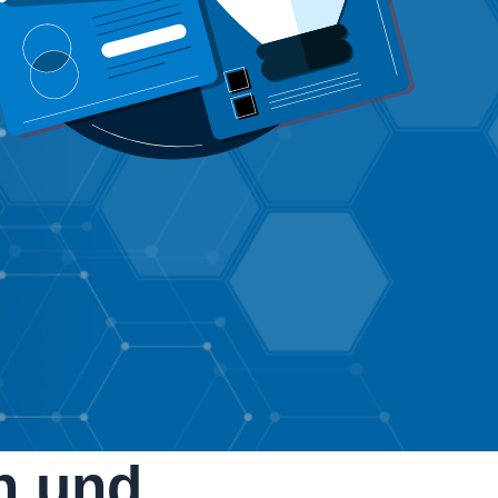
n und