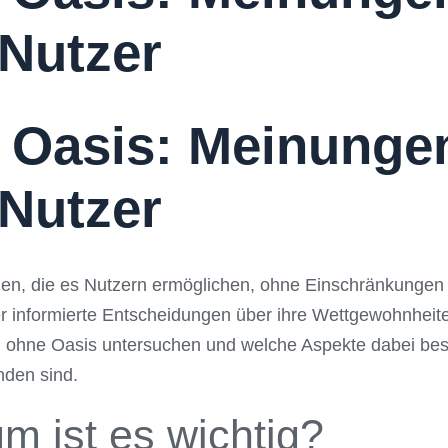
Nutzer
 Oasis: Meinunge
Nutzer
men, die es Nutzern ermöglichen, ohne Einschränkungen 
 informierte Entscheidungen über ihre Wettgewohnheiten
 ohne Oasis untersuchen und welche Aspekte dabei be
nden sind.
m ist es wichtig?