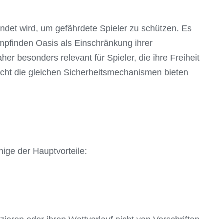
ndet wird, um gefährdete Spieler zu schützen. Es
mpfinden Oasis als Einschränkung ihrer
r besonders relevant für Spieler, die ihre Freiheit
icht die gleichen Sicherheitsmechanismen bieten
inige der Hauptvorteile: