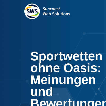
Sportwetten
ohne Oasis:
Meinungen
und
Bewertunge