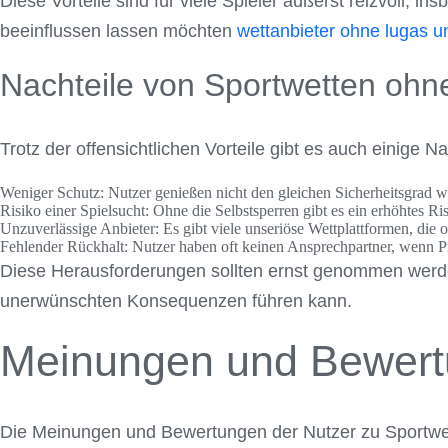
Diese Vorteile sind für viele Spieler äußerst reizvoll, i
beeinflussen lassen möchten
wettanbieter ohne lugas u
Nachteile von Sportwetten ohn
Trotz der offensichtlichen Vorteile gibt es auch einige N
Weniger Schutz:
Nutzer genießen nicht den gleichen Sicherheitsgrad wi
Risiko einer Spielsucht:
Ohne die Selbstsperren gibt es ein erhöhtes Ris
Unzuverlässige Anbieter:
Es gibt viele unseriöse Wettplattformen, die 
Fehlender Rückhalt:
Nutzer haben oft keinen Ansprechpartner, wenn Pr
Diese Herausforderungen sollten ernst genommen werde
unerwünschten Konsequenzen führen kann.
Meinungen und Bewert
Die Meinungen und Bewertungen der Nutzer zu Sportwett