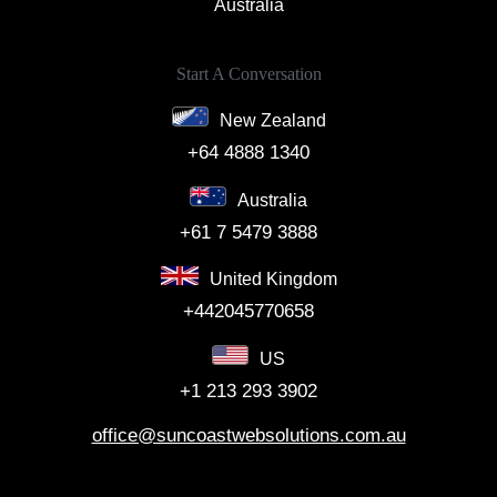
Australia
Start A Conversation
New Zealand
+64 4888 1340
Australia
+61 7 5479 3888
United Kingdom
+442045770658
US
+1 213 293 3902
office@suncoastwebsolutions.com.au