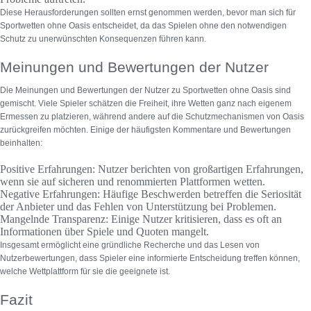
Diese Herausforderungen sollten ernst genommen werden, bevor man sich für
Sportwetten ohne Oasis entscheidet, da das Spielen ohne den notwendigen
Schutz zu unerwünschten Konsequenzen führen kann.
Meinungen und Bewertungen der Nutzer
Die Meinungen und Bewertungen der Nutzer zu Sportwetten ohne Oasis sind
gemischt. Viele Spieler schätzen die Freiheit, ihre Wetten ganz nach eigenem
Ermessen zu platzieren, während andere auf die Schutzmechanismen von Oasis
zurückgreifen möchten. Einige der häufigsten Kommentare und Bewertungen
beinhalten:
Positive Erfahrungen:
Nutzer berichten von großartigen Erfahrungen,
wenn sie auf sicheren und renommierten Plattformen wetten.
Negative Erfahrungen:
Häufige Beschwerden betreffen die Seriosität
der Anbieter und das Fehlen von Unterstützung bei Problemen.
Mangelnde Transparenz:
Einige Nutzer kritisieren, dass es oft an
Informationen über Spiele und Quoten mangelt.
Insgesamt ermöglicht eine gründliche Recherche und das Lesen von
Nutzerbewertungen, dass Spieler eine informierte Entscheidung treffen können,
welche Wettplattform für sie die geeignete ist.
Fazit