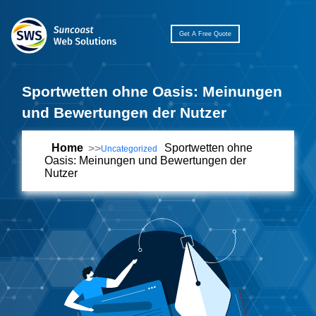
Get A Free Quote
Sportwetten ohne Oasis: Meinungen
und Bewertungen der Nutzer
Home
Sportwetten ohne
Uncategorized
Oasis: Meinungen und Bewertungen der
Nutzer